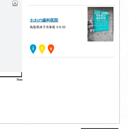
おおの歯科医院
鳥取県米子市車尾 3-9-33
7km