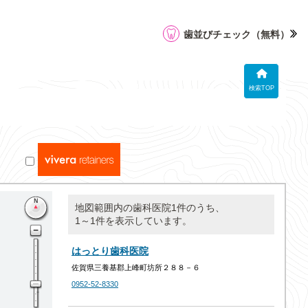
歯並びチェック
（無料）
検索TOP
地図範囲内の歯科医院1件のうち、
1～1件を表示しています。
はっとり歯科医院
佐賀県三養基郡上峰町坊所２８８－６
0952-52-8330