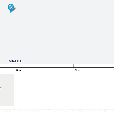
3km
5km
す