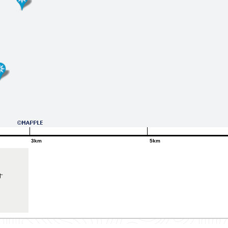
3km
5km
す