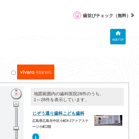
歯並びチェック
（無料）
検索TOP
地図範囲内の歯科医院28件のうち、
1～28件を表示しています。
じぞう通り歯科こども歯科
広島県広島市中区小町8-2アクアステ
ージ小町2階