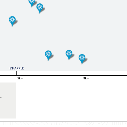
3km
5km
す