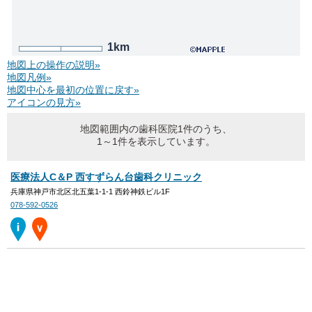
1km
地図上の操作の説明»
地図凡例»
地図中心を最初の位置に戻す»
アイコンの見方»
地図範囲内の歯科医院1件のうち、
1～1件を表示しています。
医療法人C＆P 西すずらん台歯科クリニック
兵庫県神戸市北区北五葉1-1-1 西鈴神鉄ビル1F
078-592-0526