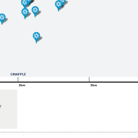
3km
5km
す