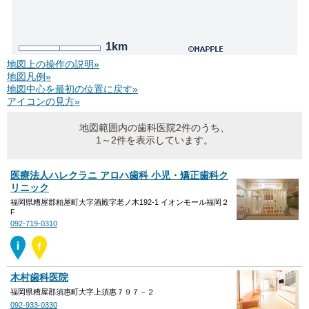
1km
地図上の操作の説明»
地図凡例»
地図中心を最初の位置に戻す»
アイコンの見方»
地図範囲内の歯科医院2件のうち、
1～2件を表示しています。
医療法人ハレクラニ アロハ歯科 小児・矯正歯科ク
リニック
福岡県糟屋郡粕屋町大字酒殿字老ノ木192-1 イオンモール福岡２
F
092-719-0310
木村歯科医院
福岡県糟屋郡須惠町大字上須惠７９７－２
092-933-0330