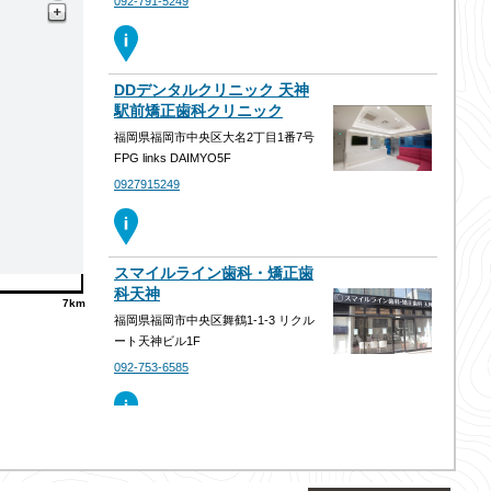
092-791-5249
DDデンタルクリニック 天神
駅前矯正歯科クリニック
福岡県福岡市中央区大名2丁目1番7号
FPG links DAIMYO5F
0927915249
スマイルライン歯科・矯正歯
科天神
7km
福岡県福岡市中央区舞鶴1-1-3 リクル
ート天神ビル1F
092-753-6585
福岡天神リボン歯科・矯正歯
科