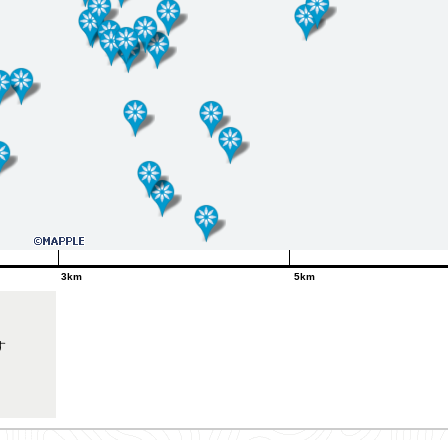
3km
5km
す