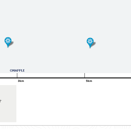
3km
5km
す