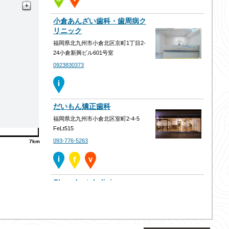
小倉あんざい歯科・歯周病ク
リニック
福岡県北九州市小倉北区京町1丁目2-
24小倉新興ビル601号室
0923830373
だいもん矯正歯科
福岡県北九州市小倉北区室町2-4-5
FeLt515
093-776-5263
7km
Clara dental clinic
福岡県北九州市小倉北区大門1-3-13 大
門ヒルズ勝山公園
093-967-0410