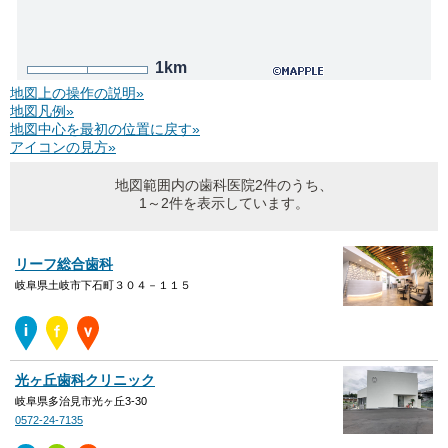
1km
地図上の操作の説明»
地図凡例»
地図中心を最初の位置に戻す»
アイコンの見方»
地図範囲内の歯科医院2件のうち、
1～2件を表示しています。
リーフ総合歯科
岐阜県土岐市下石町３０４－１１５
光ヶ丘歯科クリニック
岐阜県多治見市光ヶ丘3-30
0572-24-7135