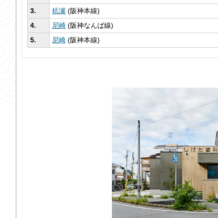
3.
杭瀬
(阪神本線)
4.
尼崎
(阪神なんば線)
5.
尼崎
(阪神本線)