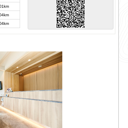
.01km
.04km
.04km