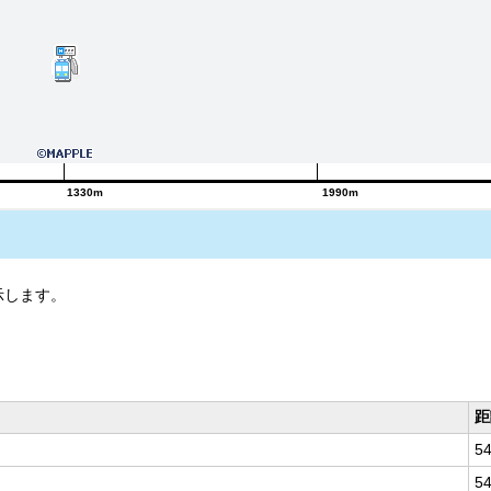
1330m
1990m
示します。
距
5
5