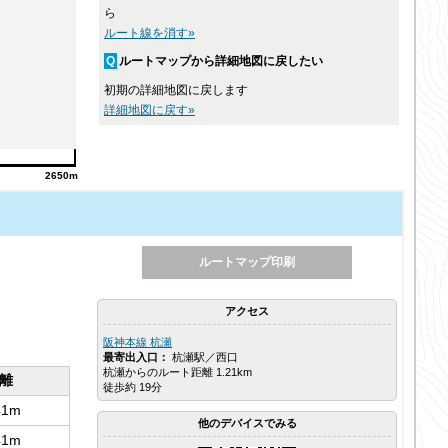
ら
ルート線を消す»
Q
ルートマップから詳細地図に戻したい
初期の詳細地図に戻します
詳細地図に戻す»
2650m
アクセス
阪神本線 杭瀬
最寄出入口：
杭瀬駅／西口
杭瀬からのルート距離 1.21km
離
徒歩約 19分
41m
他のデバイスでみる
41m